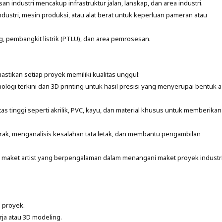
an industri mencakup infrastruktur jalan, lanskap, dan area industri.
ustri, mesin produksi, atau alat berat untuk keperluan pameran atau
, pembangkit listrik (PTLU), dan area pemrosesan.
stikan setiap proyek memiliki kualitas unggul:
gi terkini dan 3D printing untuk hasil presisi yang menyerupai bentuk as
 tinggi seperti akrilik, PVC, kayu, dan material khusus untuk memberikan
ak, menganalisis kesalahan tata letak, dan membantu pengambilan
n maket artist yang berpengalaman dalam menangani maket proyek industr
l proyek.
ja atau 3D modeling.