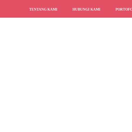
TENTANG KAMI
HUBUNGI KAMI
PORTOFO
LAYANAN PENGIRIMAN
PRIVACY POLICY