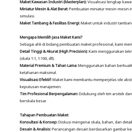
Maket Kawasan Industri (Masterplan):
Visualisasi lengkap kawas
Miniatur Mesin & Alat Berat:
Pembuatan miniatur mesin-mesin ind
simulasi.
Maket Tambang & Fasilitas Energi:
Maket untuk industri tambang
Mengapa Memilih Jasa Maket Kami?
Sebagai ahli di bidang pembuatan maket profesional, kami mema
Detail Tinggi & Akurat (High Precision):
Kami menggunakan teknolo
(skala 1:1, 1:100, dll).
Material Premium & Tahan Lama:
Menggunakan bahan berkualitas
ketahanan maksimal.
Visualisasi Efektif:
Maket kami membantu memperjelas ide abstr
keputusan manajemen.
Tim Profesional Berpengalaman:
Didukung oleh tim arsitek da
berskala besar.
Tahapan Pembuatan Maket
Konsultasi & Konsep:
Diskusi mengenai skala, bahan, dan detai
Desain & Analisis:
Perancangan desain berdasarkan gambar ker