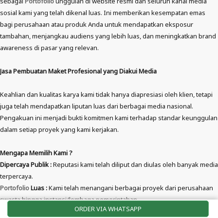
sebagai
Portofolio
unggulan di website resmi dan seluruh kanal media
sosial kami yang telah dikenal luas. Ini memberikan kesempatan emas
bagi perusahaan atau produk Anda untuk mendapatkan eksposur
tambahan, menjangkau audiens yang lebih luas, dan meningkatkan brand
awareness di pasar yang relevan.
Jasa Pembuatan Maket Profesional yang Diakui Media
Keahlian dan kualitas karya kami tidak hanya diapresiasi oleh klien, tetapi
juga telah mendapatkan liputan luas dari berbagai media nasional.
Pengakuan ini menjadi bukti komitmen kami terhadap standar keunggulan
dalam setiap proyek yang kami kerjakan.
Mengapa Memilih Kami ?
Dipercaya Publik :
Reputasi kami telah diliput dan diulas oleh banyak media
terpercaya.
Portofolio
Luas :
Kami telah menangani berbagai proyek dari perusahaan
swasta hingga instansi/lembaga pemerintahan.
ORDER VIA WHATSAPP