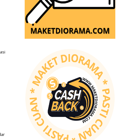
asi
dar