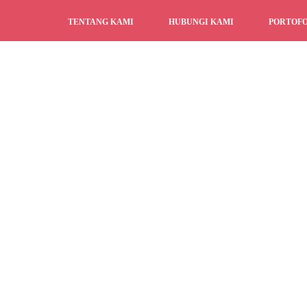
TENTANG KAMI
HUBUNGI KAMI
PORTOFO
LAYANAN PENGIRIMAN
PRIVACY POLICY