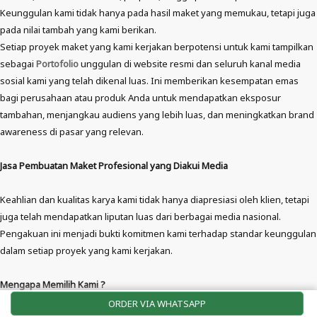
Keunggulan kami tidak hanya pada hasil maket yang memukau, tetapi juga
pada nilai tambah yang kami berikan.
Setiap proyek maket yang kami kerjakan berpotensi untuk kami tampilkan
sebagai
Portofolio
unggulan di website resmi dan seluruh kanal media
sosial kami yang telah dikenal luas. Ini memberikan kesempatan emas
bagi perusahaan atau produk Anda untuk mendapatkan eksposur
tambahan, menjangkau audiens yang lebih luas, dan meningkatkan brand
awareness di pasar yang relevan.
Jasa Pembuatan Maket Profesional yang Diakui Media
Keahlian dan kualitas karya kami tidak hanya diapresiasi oleh klien, tetapi
juga telah mendapatkan liputan luas dari berbagai media nasional.
Pengakuan ini menjadi bukti komitmen kami terhadap standar keunggulan
dalam setiap proyek yang kami kerjakan.
Mengapa Memilih Kami ?
Dipercaya Publik :
Reputasi kami telah diliput dan diulas oleh banyak media
ORDER VIA WHATSAPP