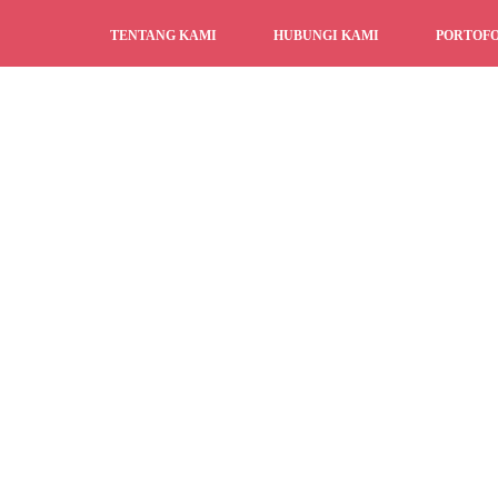
TENTANG KAMI
HUBUNGI KAMI
PORTOFO
LAYANAN PENGIRIMAN
PRIVACY POLICY